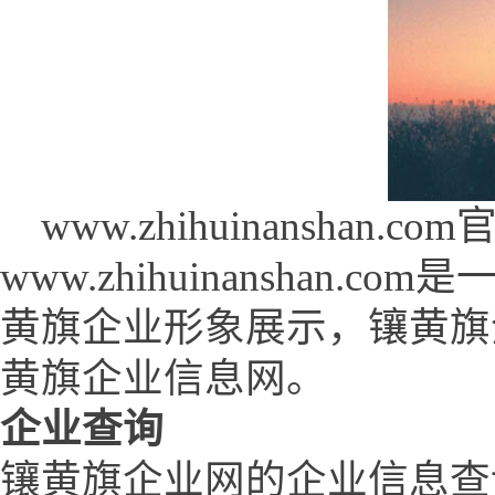
www.zhihuinanshan.com官
www.zhihuinanshan
黄旗企业形象展示，镶黄旗
黄旗企业信息网。
企业查询
镶黄旗企业网的企业信息查