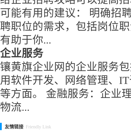
可能有用的建议： 明确招
聘职位的需求，包括岗位职
有助于你...
企业服务
镶黄旗企业网的企业服务包
用软件开发、网络管理、I
等方面。 金融服务：企业
物流...
友情链接
Friendly Link